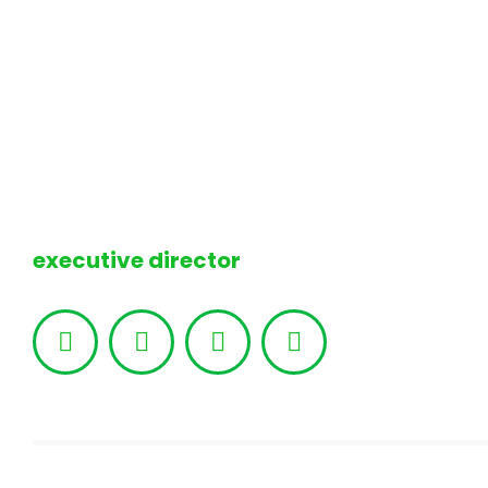
Maria Graywind
executive director
Facebook
Linkedin
Pinterest
Instagram